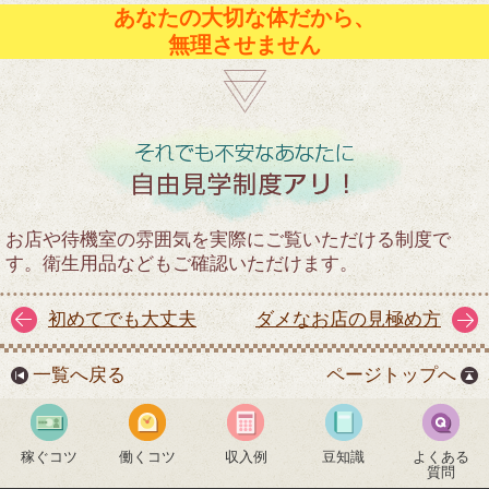
あなたの大切な体だから、
無理させません
お店や待機室の雰囲気を実際にご覧いただける制度で
す。衛生用品などもご確認いただけます。
初めてでも大丈夫
ダメなお店の見極め方
一覧へ戻る
ページトップへ
稼ぐコツ
働くコツ
収入例
豆知識
よくある
質問