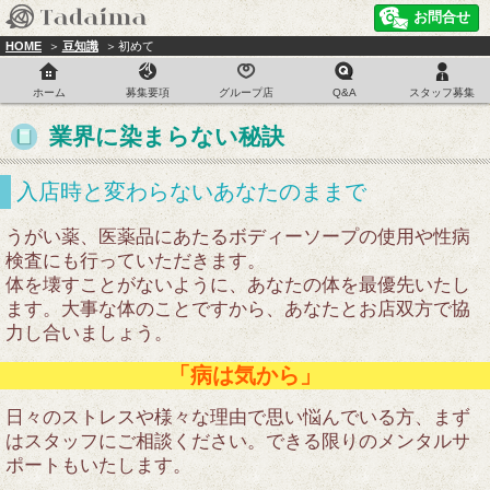
お問合せ
HOME
豆知識
初めて
ホーム
募集要項
グループ店
Q&A
スタッフ募集
業界に染まらない秘訣
入店時と変わらないあなたのままで
うがい薬、医薬品にあたるボディーソープの使用や性病
検査にも行っていただきます。
体を壊すことがないように、あなたの体を最優先いたし
ます。大事な体のことですから、あなたとお店双方で協
力し合いましょう。
「病は気から」
日々のストレスや様々な理由で思い悩んでいる方、まず
はスタッフにご相談ください。できる限りのメンタルサ
ポートもいたします。