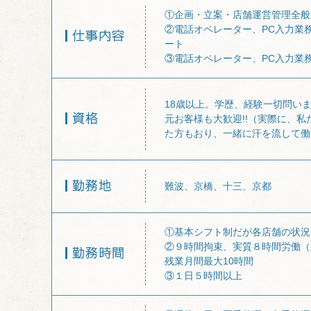
①企画・立案・店舗運営管理全般
②電話オペレーター、PC入力業
ート
③電話オペレーター、PC入力業
18歳以上。学歴、経験一切問いま
元お客様も大歓迎!!（実際に、
た方もおり、一緒に汗を流して働
難波、京橋、十三、京都
①基本シフト制だが各店舗の状況
②９時間拘束、実質８時間労働（
残業月間最大10時間
③１日５時間以上