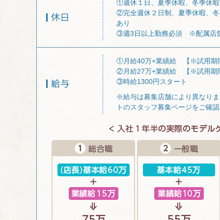
①週休１日、夏季休暇、冬季休暇
②完全週休２日制、夏季休暇、冬
あり
③週3日以上勤務必須 ※配属店
①月給40万+業績給 【※試用期
②月給27万+業績給 【※試用期
③時給1300円スタート
※給与は募集店舗により異なりま
トのスタッフ募集ページをご確認